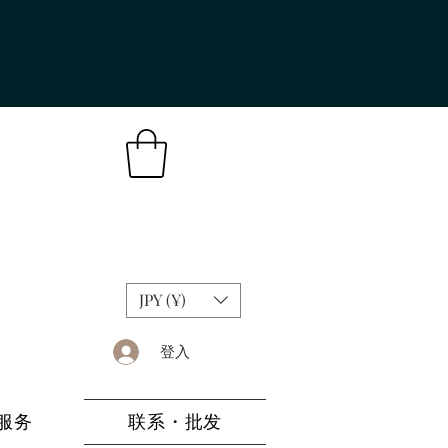
JPY (¥)
登入
服务
联系・批发