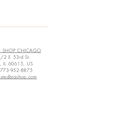
A SHOP CHICAGO
/2 E 53rd St.
, IL 60615, US
 773-952-8875
ustedbrashop.com