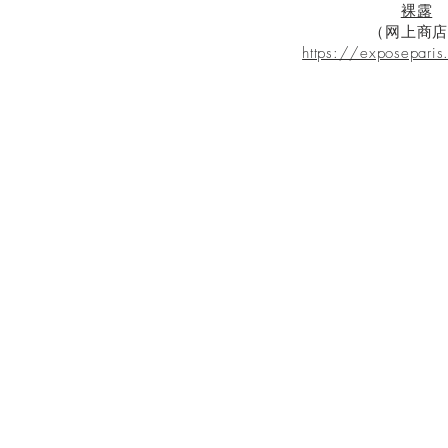
裸露
（网上商店
https://exposepari
接触
库存