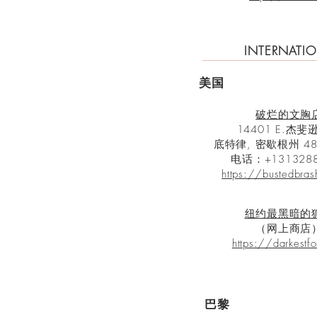
​INTERNATI
美国
破烂的文胸
14401 E.杰
底特律, 密歇根州 48
电话：+1313288
https://bustedbra
纽约
最黑暗的
（网上商店
https://darkestf
巴黎