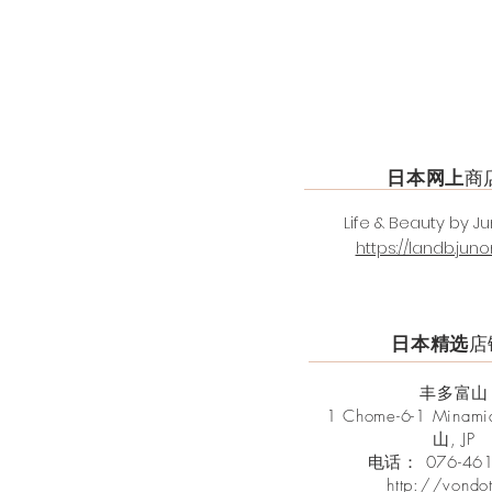
日本
网上
商
​Life & Beauty by J
https://landb.junon
日本
精选
店
丰多富山
1 Chome-6-1 Minami
山, JP
电话：
076-46
http://vondot