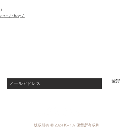
）
s.com/shop/
商
​维修服务
运输与退货
店铺政策
最新情報をmailにてお届けします
登録
版权所有 © 2024 K+1% 保留所有权利